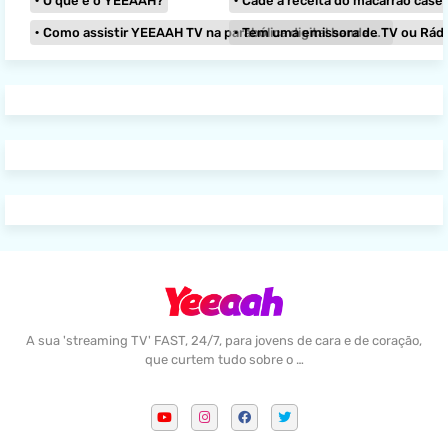
O que é o YEEAAH?
Cadê a receita do macarrão caseir
Como assistir YEEAAH TV na parabólica digital banda KU?
Tem uma emissora de TV ou Rádio e
A sua 'streaming TV' FAST, 24/7, para jovens de cara e de coração,
que curtem tudo sobre o …