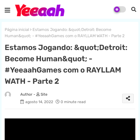
Página inicial
Estamos Jogando: &quot;Detroit: Become
Human&quot; - #YeeaahGames com o RAYLLAM WATH - Parte 2
Estamos Jogando: &quot;Detroit:
Become Human&quot; -
#YeeaahGames com o RAYLLAM
WATH - Parte 2
Site
agosto 14, 2022
0 minute read