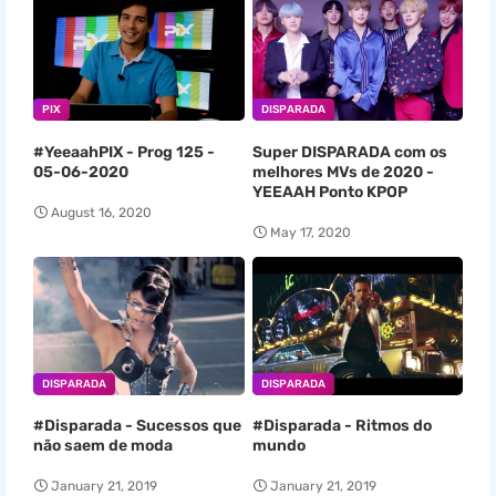
PIX
DISPARADA
#YeeaahPIX - Prog 125 -
Super DISPARADA com os
05-06-2020
melhores MVs de 2020 -
YEEAAH Ponto KPOP
August 16, 2020
May 17, 2020
DISPARADA
DISPARADA
#Disparada - Sucessos que
#Disparada - Ritmos do
não saem de moda
mundo
January 21, 2019
January 21, 2019