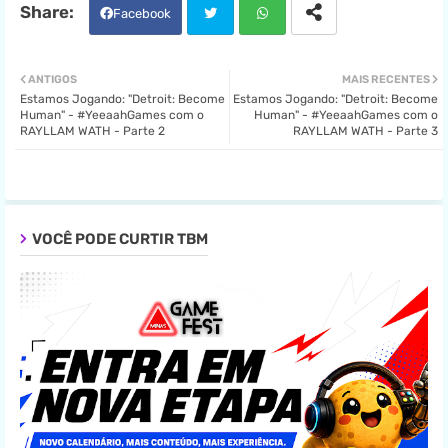
Facebook
Twit
Wha
ANTIGOS
MAIS RECENTES
Estamos Jogando: "Detroit: Become
Estamos Jogando: "Detroit: Become
ter
tsa
Human" - #YeeaahGames com o
Human" - #YeeaahGames com o
RAYLLAM WATH - Parte 2
RAYLLAM WATH - Parte 3
pp
VOCÊ PODE CURTIR TBM