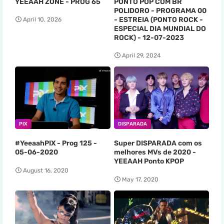
YEEAAH ZONE - PROG 65
PONTO POP COM BR
POLIDORO - PROGRAMA 00
- ESTREIA (PONTO ROCK -
April 10, 2026
ESPECIAL DIA MUNDIAL DO
ROCK) - 12-07-2023
April 29, 2024
PIX
DISPARADA
#YeeaahPIX - Prog 125 -
Super DISPARADA com os
05-06-2020
melhores MVs de 2020 -
YEEAAH Ponto KPOP
August 16, 2020
May 17, 2020