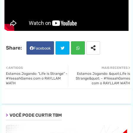
Facebook
Twit
Wha
ANTIGOS
MAIS RECENTES
Estamos Jogando: "Life is Strange" -
Estamos Jogando: &quot;Life is
ter
tsa
#YeeaahGames com o RAYLLAM
Strange&quot; - #YeeaahGames
WATH
com o RAYLLAM WATH
pp
VOCÊ PODE CURTIR TBM