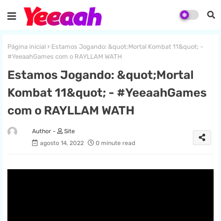
Página inicial
Estamos Jogando: &quot;Mortal Kombat 11&quot; -
#YeeaahGames com o RAYLLAM WATH
Estamos Jogando: &quot;Mortal
Kombat 11&quot; - #YeeaahGames
com o RAYLLAM WATH
Site
agosto 14, 2022
0 minute read